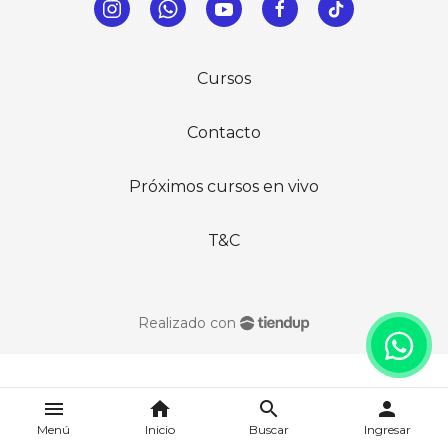
Cursos
Contacto
Próximos cursos en vivo
T&C
Realizado con
menu
home
search
person
Menú
Inicio
Buscar
Ingresar