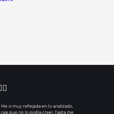
🏼
Me vi muy reflejada en lo analizado,
casi que no lo podía creer, hasta me