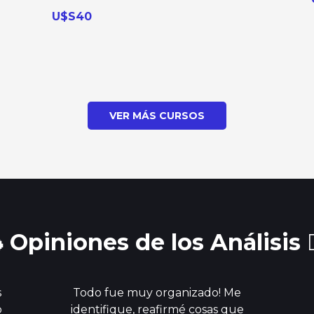
U$S40
VER MÁS CURSOS
 Opiniones de los Análisis ✍
s
Todo fue muy organizado! Me
o
identifique, reafirmé cosas que